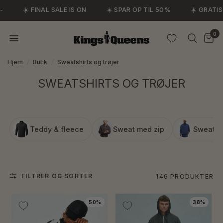
☀️ FINAL SALE IS ON
☀️ SPAR OP TIL 50%
☀️ GRATIS FR
0
Hjem
/
Butik
/
Sweatshirts og trøjer
SWEATSHIRTS OG TRØJER
Teddy & fleece
Sweat med zip
Sweatsh
FILTRER OG SORTER
146 PRODUKTER
50%
38%