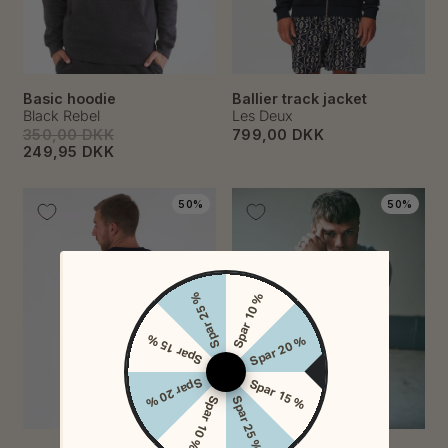
Basic hoodie
Ballier track jacket
Black Rebel
Les Deux
350,00 DKK
799,00 DKK
249,95 DKK
50%
50%
Spar 25 %
Spar 10 %
Spar 15 %
Spar 20 %
Spar 20 %
Spar 15 %
Spar 10 %
Spar 25 %