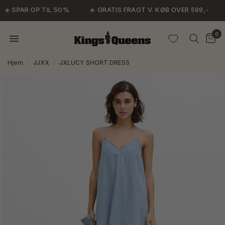
☀️ SPAR OP TIL 50%
☀️ GRATIS FRAGT V. KØB OVER 599,-
0
Hjem
/
JJXX
/
JXLUCY SHORT DRESS