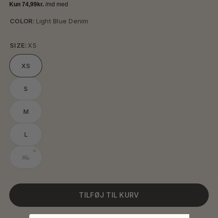
COLOR:
Light Blue Denim
SIZE:
XS
XS
S
M
L
XL
TILFØJ TIL KURV