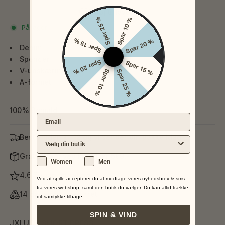
Tilføj til favoritter
Spar 25 %
Spar 10 %
På lager
Spar 15 %
Spar 20 %
Denim
Spencer
Spar 20 %
Spar 15 %
V-udskæring
Spar 10 %
Spar 25 %
A-formet
100% Bomuld
Email
Bestil inden kl. 12 og vi sender din pakke idag
Vælg din nærmeste butik
Gratis fragt ved køb over 599,-
Køn
Women
Men
4.6 Trustpilot rating
Ved at spille accepterer du at modtage vores nyhedsbrev & sms
fra vores webshop, samt den butik du vælger. Du kan altid trække
14 dages fuld returret
dit samtykke tilbage.
SPIN & VIND
JXLUCY SHORT DRESS