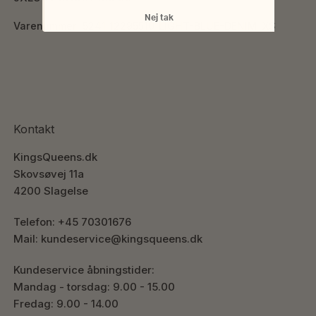
Nej tak
Varenummer: 5241_12295510_LIGHT-BLUE-DENIM_XS
Kontakt
KingsQueens.dk
Skovsøvej 11a
4200 Slagelse
Telefon: +45 70301676
Mail: kundeservice@kingsqueens.dk
Kundeservice åbningstider:
Mandag - torsdag: 9.00 - 15.00
Fredag: 9.00 - 14.00