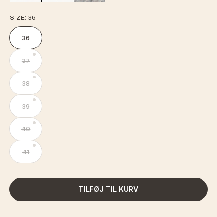
SIZE:
36
36
37
38
39
40
41
TILFØJ TIL KURV