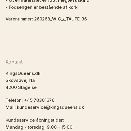
- Overmaterialet er
100% ægte ruskind
.
- Fodsengen er bestående af kork.
Varenummer: 260268_W-C_/_TAUPE-36
Kontakt
KingsQueens.dk
Skovsøvej 11a
4200 Slagelse
Telefon: +45 70301676
Mail: kundeservice@kingsqueens.dk
Kundeservice åbningstider:
Mandag - torsdag: 9.00 - 15.00