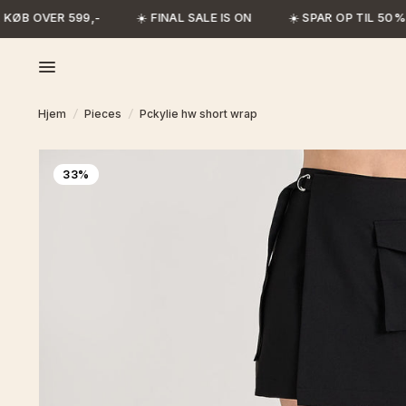
KØB OVER 599,-
☀️ FINAL SALE IS ON
☀️ SPAR OP TIL 50%
Hjem
/
Pieces
/
Pckylie hw short wrap
33%