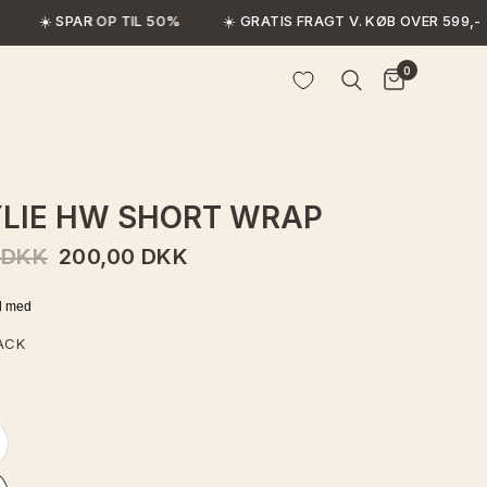
☀️ SPAR OP TIL 50%
☀️ GRATIS FRAGT V. KØB OVER 599,-
0
LIE HW SHORT WRAP
 DKK
200,00 DKK
ACK