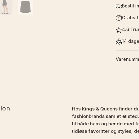
Bestil i
Gratis 
4.6 Trus
14 dage
Varenumme
tion
Hos Kings & Queens finder d
fashionbrands samlet ét sted.
til både ham og hende med fo
tidløse favoritter og styles, d