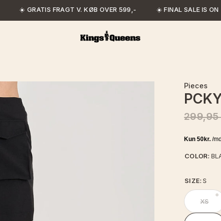
☀️ GRATIS FRAGT V. KØB OVER 599,-
☀️ FINAL SALE IS ON
Pieces
PCKY
299,95
COLOR:
BL
SIZE:
S
XS