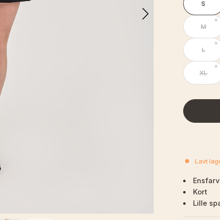
S
M
L
XL
Lavt lag
Ensfarv
Kort
Lille s