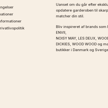
Uanset om du går efter eksklus
ingelser
opdatere garderoben til skarpe
mationer
matcher din stil.
nformationer
Bliv inspireret af brands 
ivatlivspolitik
ENVII,
NOISY MAY, LES DEUX, WOO
DICKIES, WOOD WOOD og mang
butikker i Danmark og Sverig