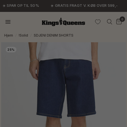
☀️ SPAR OP TIL 50%
☀️ GRATIS FRAGT V. KØB OVER 599,-
0
Hjem
/
!Solid
/
SDJENI DENIM SHORTS
25%