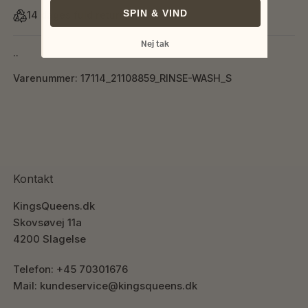
SPIN & VIND
14 dages fuld returret
Nej tak
..
Varenummer: 17114_21108859_RINSE-WASH_S
Kontakt
KingsQueens.dk
Skovsøvej 11a
4200 Slagelse
Telefon: +45 70301676
Mail: kundeservice@kingsqueens.dk