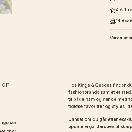
4.6 Trus
14 dage
Varenumm
tion
Hos Kings & Queens finder d
fashionbrands samlet ét sted.
til både ham og hende med fo
tidløse favoritter og styles, d
Uanset om du går efter eksklus
ingelser
opdatere garderoben til skarpe
mationer