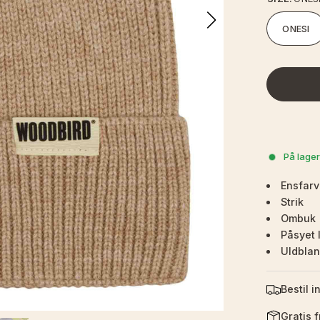
ONESI
På lager
Ensfarv
Strik
Ombuk
Påsyet 
Uldbla
Bestil i
Gratis 