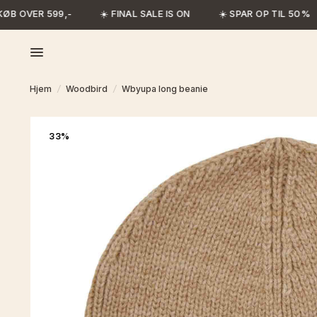
ØB OVER 599,-
☀️ FINAL SALE IS ON
☀️ SPAR OP TIL 50%
Hjem
/
Woodbird
/
Wbyupa long beanie
33%