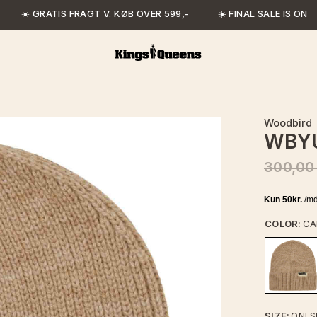
☀️ GRATIS FRAGT V. KØB OVER 599,-
☀️ FINAL SALE IS ON
Woodbird
WBYU
300,00
COLOR:
CA
SIZE:
ONES