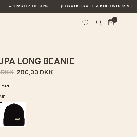
☀️ SPAR OP TIL 50%
☀️ GRATIS FRAGT V. KØB OVER 599,-
0
PA LONG BEANIE
 DKK
200,00 DKK
MEL
I