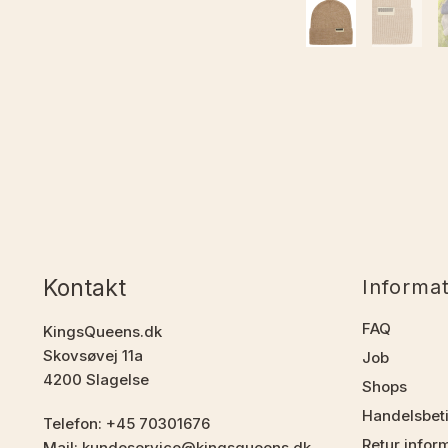
Kontakt
Informa
FAQ
KingsQueens.dk
Skovsøvej 11a
Job
4200 Slagelse
Shops
Handelsbet
Telefon: +45 70301676
Retur infor
Mail: kundeservice@kingsqueens.dk