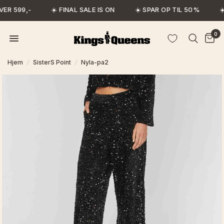
ER 599,-
☀️ FINAL SALE IS ON
☀️ SPAR OP TIL 50%
☀
0
Hjem
/
SisterS Point
/
Nyla-pa2