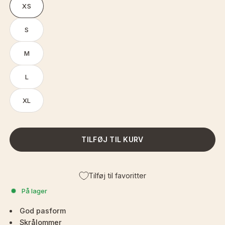
XS
S
M
L
XL
TILFØJ TIL KURV
Tilføj til favoritter
På lager
God pasform
Skrålommer