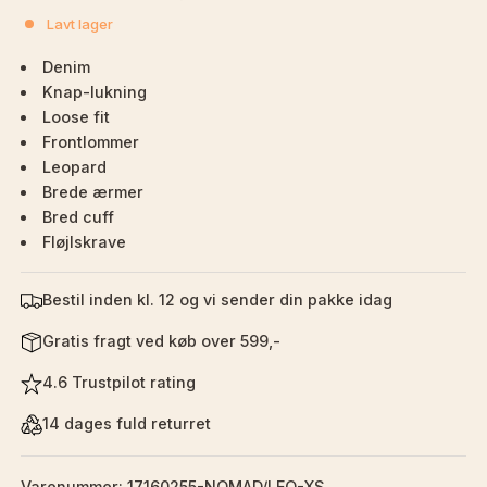
Lavt lager
Denim
Knap-lukning
Loose fit
Frontlommer
Leopard
Brede ærmer
Bred cuff
Fløjlskrave
Bestil inden kl. 12 og vi sender din pakke idag
Gratis fragt ved køb over 599,-
4.6 Trustpilot rating
14 dages fuld returret
Varenummer: 17160255-NOMAD/LEO-XS