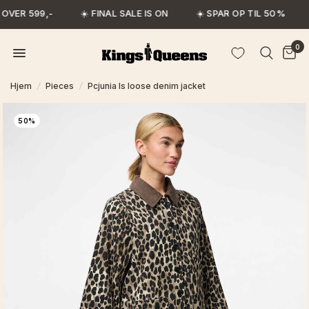
OVER 599,-
☀️ FINAL SALE IS ON
☀️ SPAR OP TIL 50%
0
Hjem
/
Pieces
/
Pcjunia ls loose denim jacket
50%