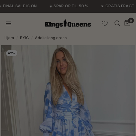
 FINAL SALE IS ON
☀️ SPAR OP TIL 50%
☀️ GRATIS FRAGT V
0
Hjem
/
BYIC
/
Adelic long dress
42%