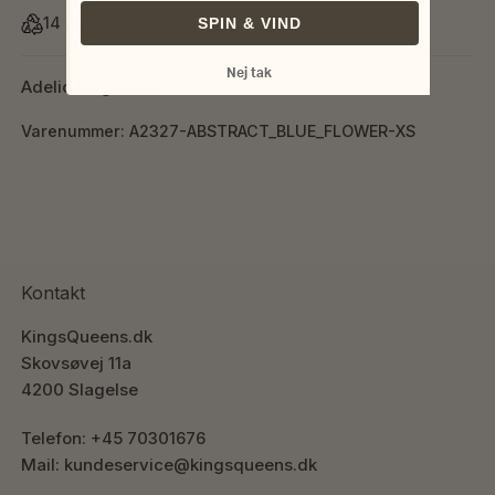
14 dages fuld returret
SPIN & VIND
Nej tak
Adelic long dress
Varenummer: A2327-ABSTRACT_BLUE_FLOWER-XS
Kontakt
KingsQueens.dk
Skovsøvej 11a
4200 Slagelse
Telefon: +45 70301676
Mail: kundeservice@kingsqueens.dk