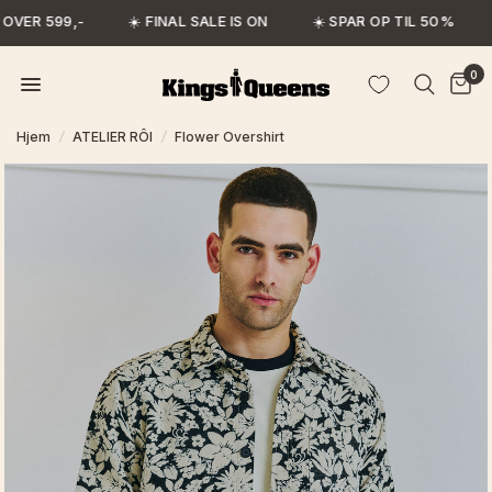
OVER 599,-
☀️ FINAL SALE IS ON
☀️ SPAR OP TIL 50%
0
Hjem
/
ATELIER RÔI
/
Flower Overshirt