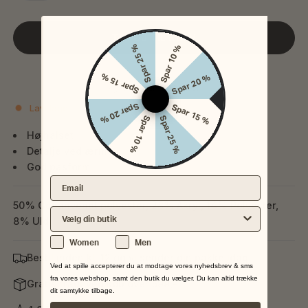
TILFØJ TIL KURV
Spar 25 %
Spar 10 %
Spar 15 %
Spar 20 %
Tilføj til favoritter
Spar 20 %
Lavt lager
Spar 15 %
Spar 10 %
Spar 25 %
Højhalset
Detalje ved ærme
God pasform
Email
50% Genanvendt polyester, 28% Akryl, 14% Polyester,
Vælg din nærmeste butik
8% Uld
Køn
Women
Men
Bestil inden kl. 12 og vi sender din pakke idag
Ved at spille accepterer du at modtage vores nyhedsbrev & sms
fra vores webshop, samt den butik du vælger. Du kan altid trække
Gratis fragt ved køb over 599,-
dit samtykke tilbage.