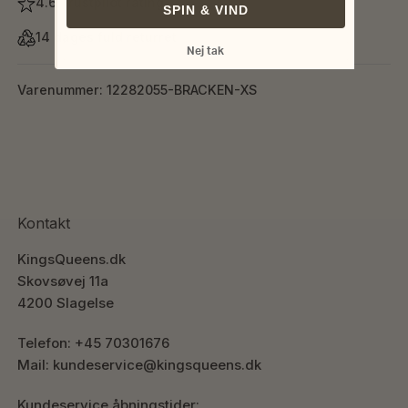
4.6 Trustpilot rating
SPIN & VIND
14 dages fuld returret
Nej tak
Varenummer: 12282055-BRACKEN-XS
Kontakt
KingsQueens.dk
Skovsøvej 11a
4200 Slagelse
Telefon: +45 70301676
Mail: kundeservice@kingsqueens.dk
Kundeservice åbningstider: