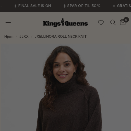
☀️ FINAL SALE IS ON
☀️ SPAR OP TIL 50%
☀️ GRATIS 
0
Hjem
/
JJXX
/
JXELLINORA ROLL NECK KNIT