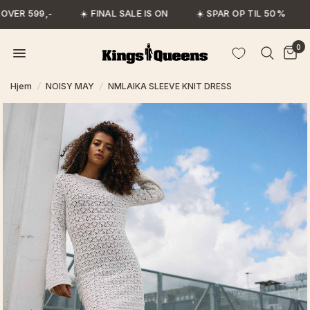
OVER 599,-
☀️ FINAL SALE IS ON
☀️ SPAR OP TIL 50%
0
Hjem
/
NOISY MAY
/
NMLAIKA SLEEVE KNIT DRESS