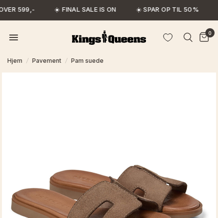
VER 599,-
☀️ FINAL SALE IS ON
☀️ SPAR OP TIL 50%
0
Hjem
/
Pavement
/
Pam suede