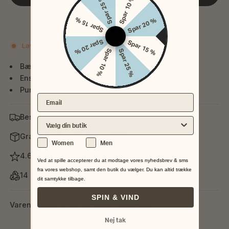
Spar 25 %
Spar 10 %
Spar 15 %
Spar 20 %
Tilføj til favoritter
Spar 20 %
Spar 15 %
Lavt lager
Spar 10 %
Spar 25 %
Bælte
Ensfarvet
Pung
Email
Bestil inden kl. 12 og vi sender din pakke idag
Vælg din nærmeste butik
Gratis fragt ved køb over 599,-
Køn
Women
Men
4.6 Trustpilot rating
Ved at spille accepterer du at modtage vores nyhedsbrev & sms
fra vores webshop, samt den butik du vælger. Du kan altid trække
14 dages fuld returret
dit samtykke tilbage.
SPIN & VIND
Varenummer: 17161145-PINK_TULLE-80
Nej tak