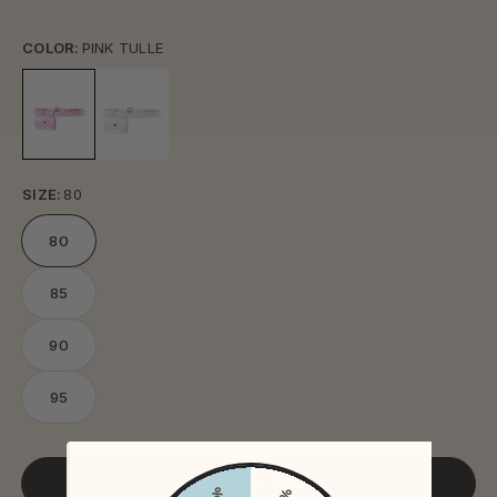
COLOR:
PINK TULLE
SIZE:
80
80
85
90
95
TILFØJ TIL KURV