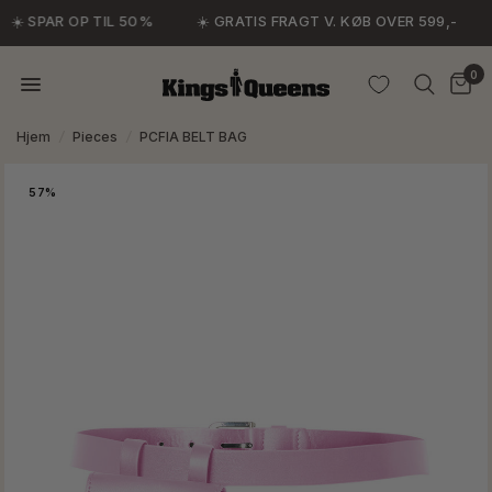
☀️ SPAR OP TIL 50%
☀️ GRATIS FRAGT V. KØB OVER 599,-
0
Hjem
/
Pieces
/
PCFIA BELT BAG
57%