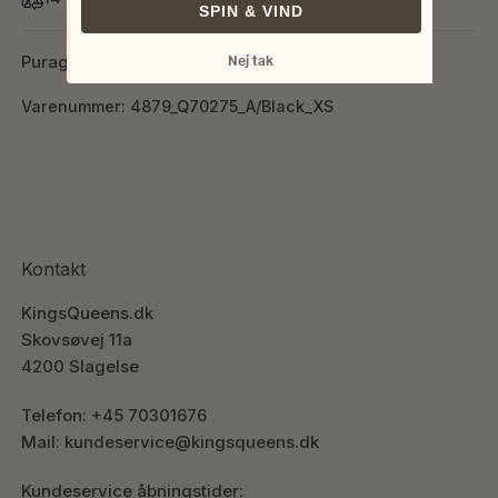
SPIN & VIND
Puragnes linen vest
Nej tak
Varenummer: 4879_Q70275_A/Black_XS
Kontakt
KingsQueens.dk
Skovsøvej 11a
4200 Slagelse
Telefon: +45 70301676
Mail: kundeservice@kingsqueens.dk
Kundeservice åbningstider: