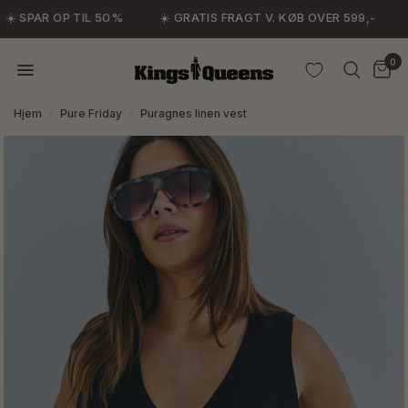
☀️ SPAR OP TIL 50%
☀️ GRATIS FRAGT V. KØB OVER 599,-
0
Hjem
/
Pure Friday
/
Puragnes linen vest