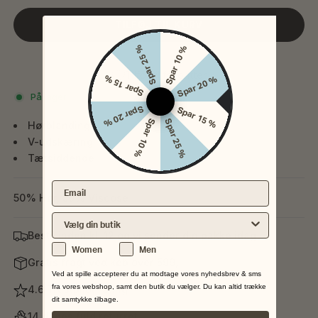
TILFØJ TIL KURV
Spar 25 %
Spar 10 %
Tilføj til favoritter
Spar 15 %
Spar 20 %
På lager
Spar 20 %
Spar 15 %
Spar 10 %
Spar 25 %
Hørblanding
V-udskæring
Tætsiddende
Email
50% Hør, 50% Viscose
Vælg din nærmeste butik
Bestil inden kl. 12 og vi sender din pakke idag
Køn
Women
Men
Gratis fragt ved køb over 599,-
Ved at spille accepterer du at modtage vores nyhedsbrev & sms
fra vores webshop, samt den butik du vælger. Du kan altid trække
4.6 Trustpilot rating
dit samtykke tilbage.
14 dages fuld returret