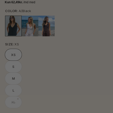
COLOR:
A/Black
SIZE:
XS
XS
S
M
L
XL