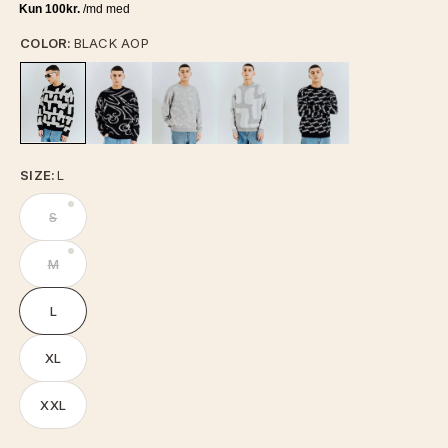
COLOR:
BLACK AOP
SIZE:
L
S
M
L
XL
XXL