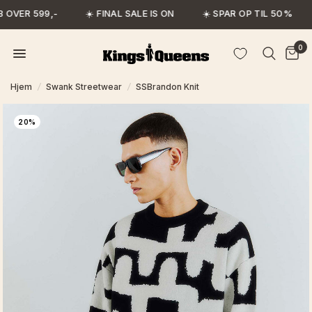
 OVER 599,-
☀️ FINAL SALE IS ON
☀️ SPAR OP TIL 50%
0
Hjem
/
Swank Streetwear
/
SSBrandon Knit
20%