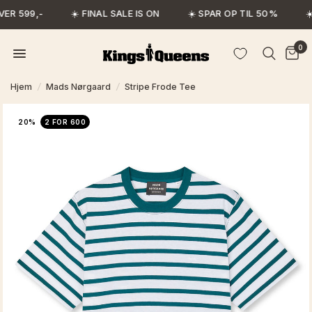
ER 599,-
☀️ FINAL SALE IS ON
☀️ SPAR OP TIL 50%
☀️
0
Hjem
/
Mads Nørgaard
/
Stripe Frode Tee
20%
2 FOR 600