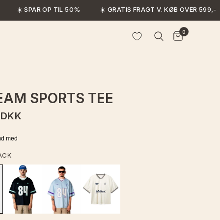
☀️ SPAR OP TIL 50%
☀️ GRATIS FRAGT V. KØB OVER 599,-
0
AM SPORTS TEE
 DKK
ACK