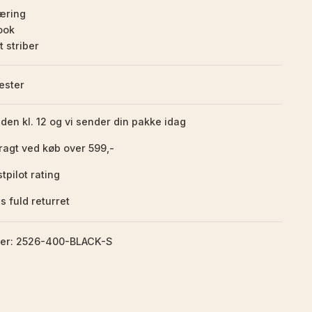
æring
ook
t striber
ester
nden kl. 12 og vi sender din pakke idag
fragt ved køb over 599,-
tpilot rating
s fuld returret
er: 2526-400-BLACK-S