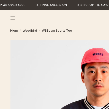
ØB OVER 599,-
☀️ FINAL SALE IS ON
☀️ SPAR OP TIL 50%
Hjem
/
Woodbird
/
WBBeam Sports Tee