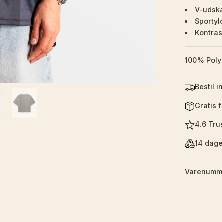
V-udsk
Sportyl
Kontras
100% Poly
Bestil i
Gratis 
4.6 Trus
14 dage
Varenumm