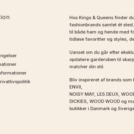
tion
Hos Kings & Queens finder d
fashionbrands samlet ét sted.
til både ham og hende med fo
tidløse favoritter og styles, d
Uanset om du går efter eksklus
ingelser
opdatere garderoben til skarpe
mationer
matcher din stil.
nformationer
Bliv inspireret af brands 
ivatlivspolitik
ENVII,
NOISY MAY, LES DEUX, WOO
DICKIES, WOOD WOOD og mang
butikker i Danmark og Sverig