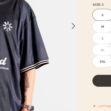
SIZE:
S
S
M
L
XL
XXL
Lavt lag