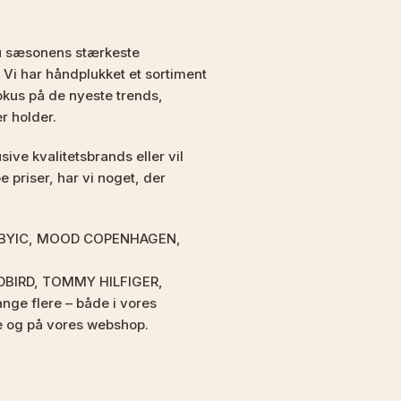
u sæsonens stærkeste
 Vi har håndplukket et sortiment
kus på de nyeste trends,
er holder.
ive kvalitetsbrands eller vil
 priser, har vi noget, der
som BYIC, MOOD COPENHAGEN,
DBIRD, TOMMY HILFIGER,
e flere – både i vores
e og på vores webshop.