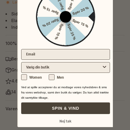
Spar 25 %
Spar 10 %
Lavt lager
Spar 15 %
Spar 20 %
Sidelommer m. lynlås
Spar 20 %
Elastik og snøre i livet
Spar 15 %
Spar 10 %
Spar 25 %
Indvendig baglomme m. lynlås
100% Nylon
Email
Bestil inden kl. 12 og vi sender din pakke idag
Vælg din nærmeste butik
Gratis fragt ved køb over 599,-
Køn
Women
Men
4.6 Trustpilot rating
Ved at spille accepterer du at modtage vores nyhedsbrev & sms
14 dages fuld returret
fra vores webshop, samt den butik du vælger. Du kan altid trække
dit samtykke tilbage.
SPIN & VIND
Varenummer: 2516-301-BLACK-S
Nej tak