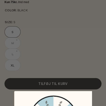
COLOR:
BLACK
SIZE:
S
S
M
L
XL
TILFØJ TIL KURV
Tilføj til favoritter