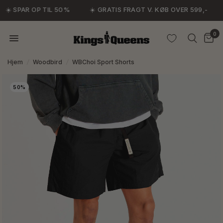
☀️ SPAR OP TIL 50%
☀️ GRATIS FRAGT V. KØB OVER 599,-
0
Hjem
/
Woodbird
/
WBChoi Sport Shorts
50%