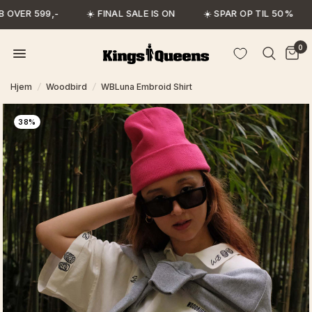
 OVER 599,-
☀️ FINAL SALE IS ON
☀️ SPAR OP TIL 50%
0
Hjem
/
Woodbird
/
WBLuna Embroid Shirt
38%