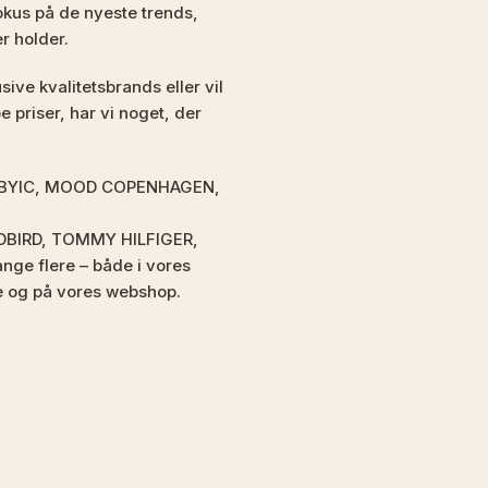
kus på de nyeste trends,
er holder.
ive kvalitetsbrands eller vil
 priser, har vi noget, der
som BYIC, MOOD COPENHAGEN,
DBIRD, TOMMY HILFIGER,
e flere – både i vores
e og på vores webshop.