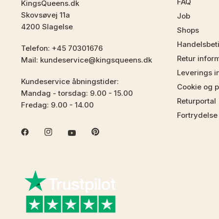
FAQ
KingsQueens.dk
Skovsøvej 11a
Job
4200 Slagelse
Shops
Handelsbet
Telefon: +45 70301676
Retur infor
Mail: kundeservice@kingsqueens.dk
Leverings i
Kundeservice åbningstider:
Cookie og pr
Mandag - torsdag: 9.00 - 15.00
Returportal
Fredag: 9.00 - 14.00
Fortrydelse