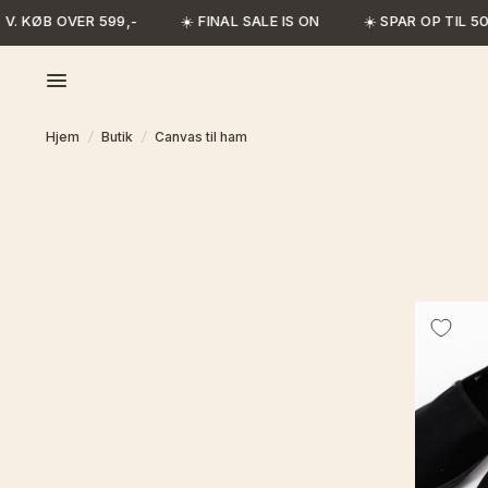
V. KØB OVER 599,-
☀️ FINAL SALE IS ON
☀️ SPAR OP TIL 50
Hjem
/
Butik
/
Canvas til ham