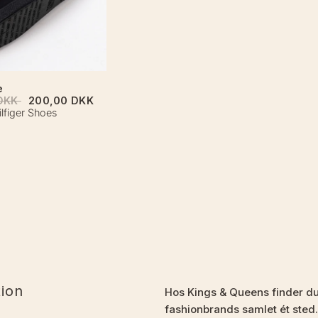
e
 DKK
200,00 DKK
figer Shoes
tion
Hos Kings & Queens finder d
fashionbrands samlet ét sted.