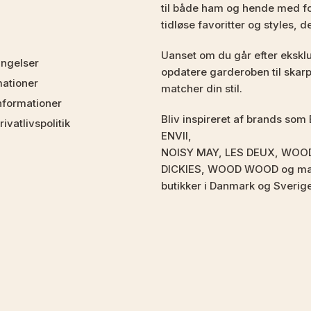
til både ham og hende med fo
tidløse favoritter og styles, d
Uanset om du går efter eksklus
ingelser
opdatere garderoben til skarpe
mationer
matcher din stil.
nformationer
Bliv inspireret af brands 
ivatlivspolitik
ENVII,
NOISY MAY, LES DEUX, WOO
DICKIES, WOOD WOOD og mang
butikker i Danmark og Sverig