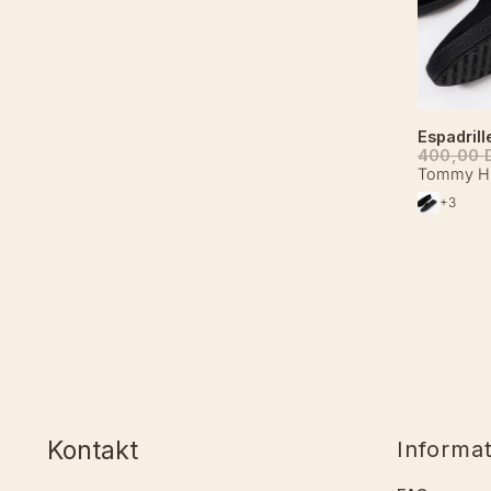
Espadrill
400,00
Tommy Hil
+3
Kontakt
Informa