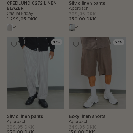
CFEDLUND 0272 LINEN
Silvio linen pants
BLAZER
Approach
Casual Friday
399,95 DKK
1.299,95 DKK
250,00 DKK
+1
+1
37%
57%
Silvio linen pants
Boxy linen shorts
Approach
Approach
399,95 DKK
349,95 DKK
250,00 DKK
150,00 DKK