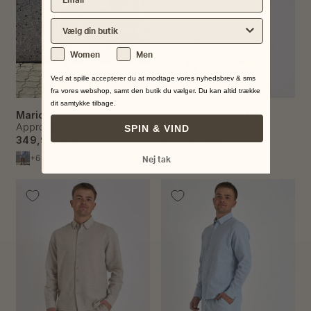
Vælg din nærmeste butik
Køn
Women
Men
Ved at spille accepterer du at modtage vores nyhedsbrev & sms
fra vores webshop, samt den butik du vælger. Du kan altid trække
dit samtykke tilbage.
Mario Linen Shorts
Mario linen Shirt LS
Approach
Approach
SPIN & VIND
349,95 DKK
399,95 DKK
+6
+3
Nej tak