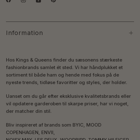
Information
Hos Kings & Queens finder du sæsonens stærkeste
fashionbrands samlet ét sted. Vi har håndplukket et
sortiment til både ham og hende med fokus på de
nyeste trends, tidløse favoritter og styles, der holder.
Uanset om du går efter eksklusive kvalitetsbrands eller
vil opdatere garderoben til skarpe priser, har vi noget,
der matcher din stil.
Bliv inspireret af brands som BYIC, MOOD
COPENHAGEN, ENVII,
NOISY MAY, LES DEUX, WOODBIRD, TOMMY HILFIGER,