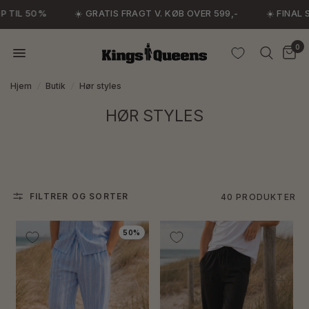
 50%
☀️ GRATIS FRAGT V. KØB OVER 599,-
☀️ FINAL SALE I
0
Hjem
/
Butik
/
Hør styles
HØR STYLES
FILTRER OG SORTER
40 PRODUKTER
50%