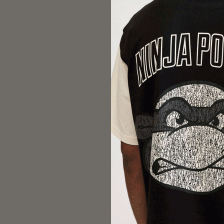
Comfort 
400,00
Black Reb
+4