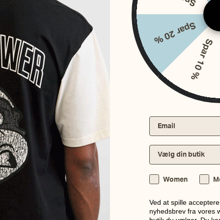
Spar 20 %
Spar 10 %
new stretch
 DKK
100,00 DKK
el
Email
Vælg din nærmeste b
Køn
Women
M
Ved at spille accepter
nyhedsbrev fra vores