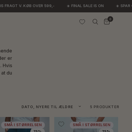
FRAGT V. KØB OVER 599,-
☀️ FINAL SALE IS ON
☀️ SPAR OP
0
nende
der er
. Hvis
 at du
Sorter efter
5 PRODUKTER
SMÅ I STØRRELSEN
SMÅ I STØRRELSEN
75%
75%