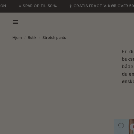
☀️ SPAR OP TIL 50%
☀️ GRATIS FRAGT V. KØB OVER 599,-
Hjem
/
Butik
/
Stretch pants
Er d
bukse
både 
du en
ønske