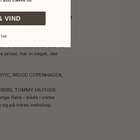
 altid trække dit
u sæsonens stærkeste
 Vi har håndplukket et sortiment
& VIND
kus på de nyeste trends,
er holder.
 tak
ive kvalitetsbrands eller vil
 priser, har vi noget, der
som BYIC, MOOD COPENHAGEN,
DBIRD, TOMMY HILFIGER,
e flere – både i vores
e og på vores webshop.