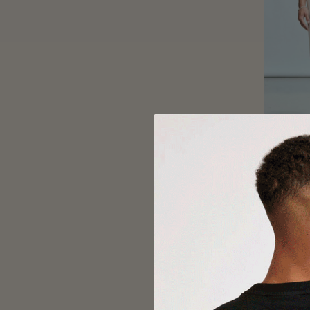
Comfort 
400,00
Black Reb