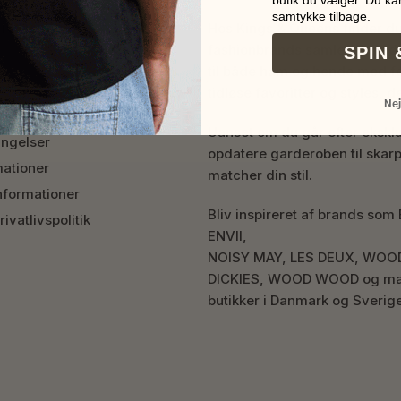
butik du vælger. Du kan
samtykke tilbage.
tion
Hos Kings & Queens finder d
fashionbrands samlet ét sted.
SPIN 
til både ham og hende med fo
tidløse favoritter og styles, d
Nej
Uanset om du går efter eksklus
ingelser
opdatere garderoben til skarpe
mationer
matcher din stil.
nformationer
Bliv inspireret af brands 
ivatlivspolitik
ENVII,
NOISY MAY, LES DEUX, WOO
DICKIES, WOOD WOOD og mang
butikker i Danmark og Sverig