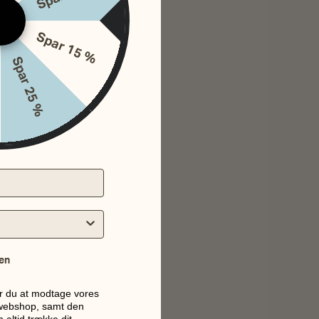
Spar 15 %
Spar 25 %
utik
en
er du at modtage vores
 webshop, samt den