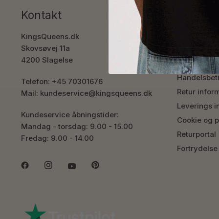
Kontakt
Informa
FAQ
KingsQueens.dk
Skovsøvej 11a
Job
4200 Slagelse
Shops
Handelsbet
Telefon: +45 70301676
Retur infor
Mail: kundeservice@kingsqueens.dk
Leverings i
Kundeservice åbningstider:
Cookie og pr
Mandag - torsdag: 9.00 - 15.00
Returportal
Fredag: 9.00 - 14.00
Fortrydelse