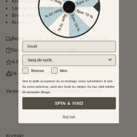
Kraftig lynlås
Lommer m/trykknap.
Spar 20 %
Spar 15 %
Brede ærmer
Spar 10 %
Spar 25 %
Krave
Bestil inden kl. 12 og vi sender din pakke idag
Email
Gratis fragt ved køb over 599,-
Vælg din nærmeste butik
4.6 Trustpilot rating
Køn
Women
Men
14 dages fuld returret
Ved at spille accepterer du at modtage vores nyhedsbrev & sms
fra vores webshop, samt den butik du vælger. Du kan altid trække
Varenummer: E24300008-GRAINED_JAVA-XS
dit samtykke tilbage.
SPIN & VIND
Nej tak
Kontakt