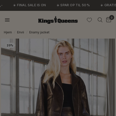
☀️ FINAL SALE IS ON
☀️ SPAR OP TIL 50%
☀️ GRATIS 
0
Hjem
/
Envii
/
Enamy jacket
20%