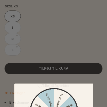
SIZE:
XS
XS
S
M
L
TILFØJ TIL KURV
Tilføj til favoritter
Lavt lager
Spar 25 %
Spar 10 %
Brystlomme
Spar 15 %
Spar 20 %