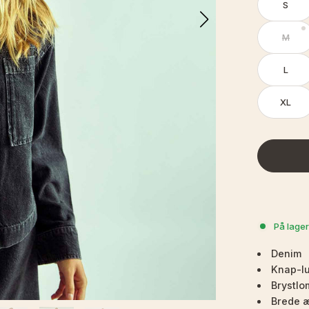
S
M
L
XL
På lager
Denim
Knap-l
Brystl
Brede 