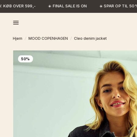
 KØB OVER 599,-
☀️ FINAL SALE IS ON
☀️ SPAR OP TIL 50%
Hjem
/
MOOD COPENHAGEN
/
Cleo denim jacket
50%