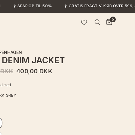
☀️ SPAR OP TIL 50%
☀️ GRATIS FRAGT V. KØB OVER 599,-
0
PENHAGEN
 DENIM JACKET
 DKK
400,00 DKK
RK GREY