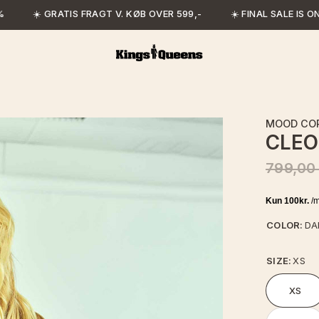
☀️ GRATIS FRAGT V. KØB OVER 599,-
☀️ FINAL SALE IS ON
MOOD CO
CLEO
799,00
COLOR:
DA
SIZE:
XS
XS