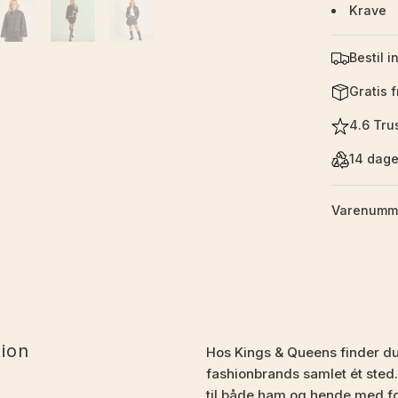
Krave
Bestil i
Gratis 
4.6 Trus
14 dage
Varenumm
tion
Hos Kings & Queens finder d
fashionbrands samlet ét sted.
til både ham og hende med fo