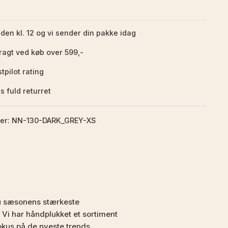
nden kl. 12 og vi sender din pakke idag
fragt ved køb over 599,-
tpilot rating
s fuld returret
er: NN-130-DARK_GREY-XS
u sæsonens stærkeste
 Vi har håndplukket et sortiment
kus på de nyeste trends,