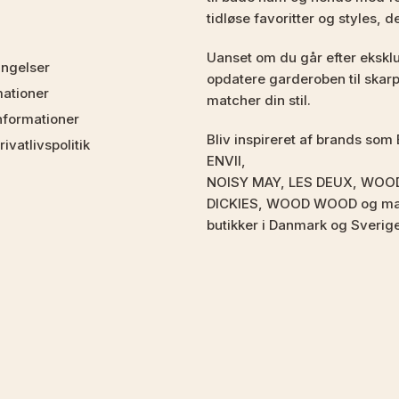
tidløse favoritter og styles, d
Uanset om du går efter eksklus
ingelser
opdatere garderoben til skarpe
mationer
matcher din stil.
nformationer
Bliv inspireret af brands 
ivatlivspolitik
ENVII,
NOISY MAY, LES DEUX, WOO
DICKIES, WOOD WOOD og mang
butikker i Danmark og Sverig