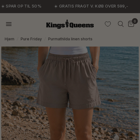
️ SPAR OP TIL 50%
☀️ GRATIS FRAGT V. KØB OVER 599,-
☀
0
Hjem
/
Pure Friday
/
Purmathilda linen shorts