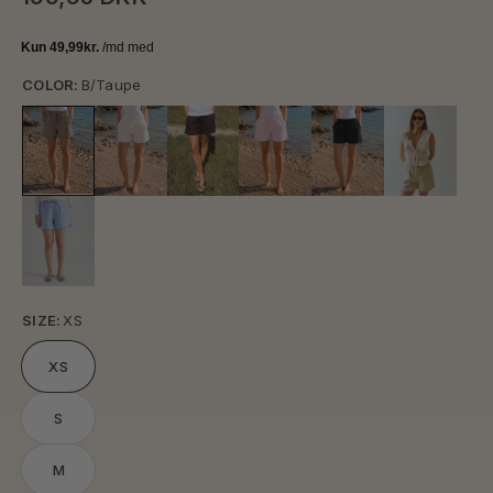
COLOR:
B/Taupe
SIZE:
XS
XS
S
M