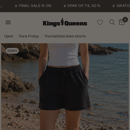
☀️ FINAL SALE IS ON
☀️ SPAR OP TIL 50%
☀️ GRATIS 
0
Hjem
/
Pure Friday
/
Purmathilda linen shorts
NEWS