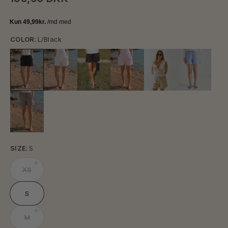
COLOR:
L/Black
SIZE:
S
XS
S
M